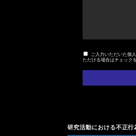
チ
ご入力いただいた個
ただける場合はチェック
ェ
ッ
ク
ボ
ッ
ク
ス
*
研究活動における不正行