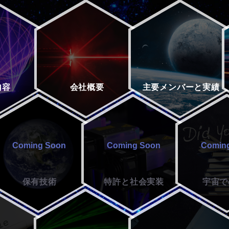
内容
会社
概要
主要メンバーと
実績
保有
技術
特許と
社会実装
宇宙で