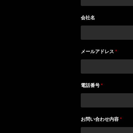
ド
レ
ス
会社名
メ
ー
ル
ア
ド
レ
メールアドレス
*
ス
*
電話番号
*
お問い合わせ内容
*