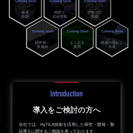
保有
特許と
宇宙での
技術
社会実装
実績
試作例・
よくある
開発の流れと
実施例
質問
未来
導入をご検討の方へ
当社では、HyTILA技術を活用した研究・開発・製
品導入に関するご相談を承っております。