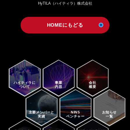
HyTILA（ハイティラ）株式会社
HOMEにもどる
ハイティラに
事業
会社
ついて
内容
概要
主要メンバーと
NINS
お知らせ
実績
ベンチャー
一覧